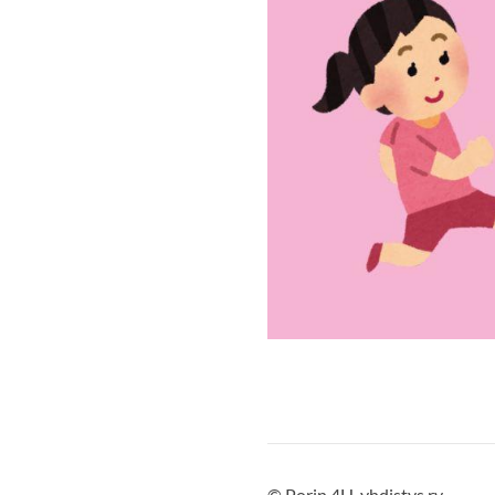
©
Porin 4H-yhdistys ry.