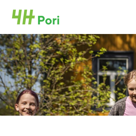
Siirry
sivun
Porin Ja Noormarkun 4H-yhdistykset
sisältöön