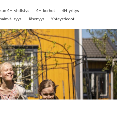
un 4H-yhdistys
4H-kerhot
4H-yritys
sainvälisyys
Jäsenyys
Yhteystiedot