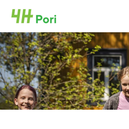
Siirry
sivun
Porin Ja Noormarkun 4H-yhdistykset
sisältöön