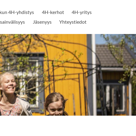
un 4H-yhdistys
4H-kerhot
4H-yritys
sainvälisyys
Jäsenyys
Yhteystiedot