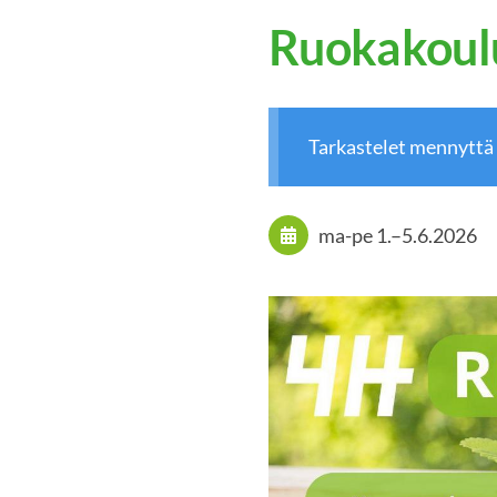
Ruokakoulu
Tarkastelet mennyttä
ma-pe
1.
–
5.6.2026