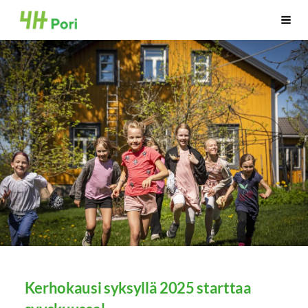
Siirry
Porin Ja Noormarkun 4H-yhdistykset
Vali
sivun
sisältöön
Kerhokausi syksyllä 2025 starttaa