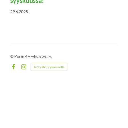
syyskuussa!
29.6.2025
©
Porin 4H-yhdistys ry.
Tehty Yhdistysavaimella
Facebook
Instagram